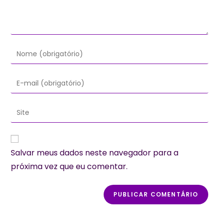
Digite
seu
nome
Digite
ou
seu
nome
endereço
Digite
de
de
o
usuário
e-
URL
para
mail
do
comentar
Salvar meus dados neste navegador para a
para
seu
comentar
próxima vez que eu comentar.
site
(opcional)