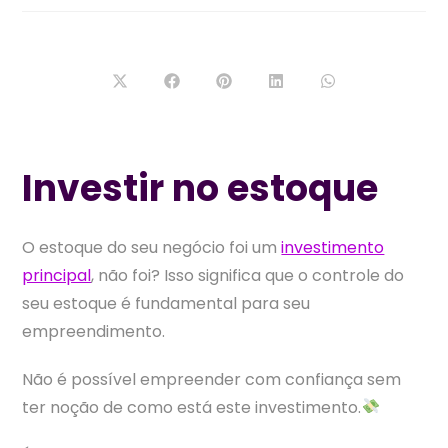
leitura:
Abre
Abre
Abre
Abre
Abre
em
em
em
em
em
uma
uma
uma
uma
uma
nova
nova
nova
nova
nova
janela
janela
janela
janela
janela
Investir no estoque
O estoque do seu negócio foi um
investimento
principal
, não foi? Isso significa que o controle do
seu estoque é fundamental para seu
empreendimento.
Não é possível empreender com confiança sem
ter noção de como está este investimento.