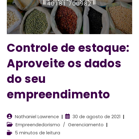
Controle de estoque:
Aproveite os dados
do seu
empreendimento
Autor
Post
Nathaniel Lawrence
30 de agosto de 2021
do
publicado:
Categoria
Empreendedorismo
/
Gerenciamento
post:
do
Tempo
5 minutos de leitura
post:
de