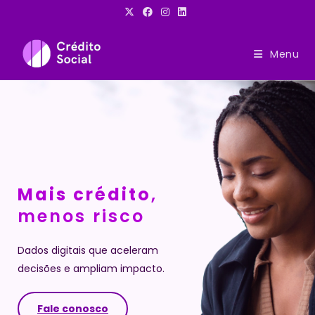
Ir
para
o
Menu
conteúdo
Mais crédito
,
menos risco
Dados digitais que aceleram 
decisões e ampliam impacto.
Fale conosco