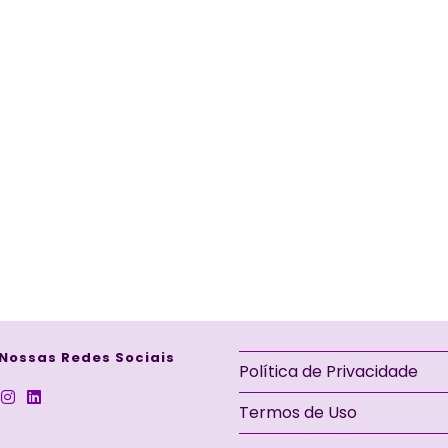
 Nossas Redes Sociais
Política de Privacidade
Termos de Uso
e
Abre
Abre