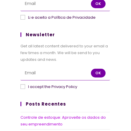
OK
Li e aceito a Política de Privacidade
Newsletter
Get all latest content delivered to your email a
few times a month. We will be send to you
updates and news.
OK
I accept the Privacy Policy
Posts Recentes
Controle de estoque: Aproveite os dados do
seu empreendimento