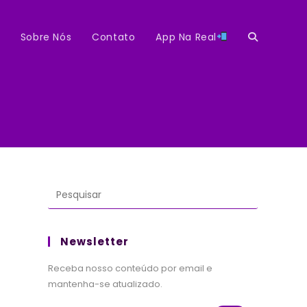
Sobre Nós
Contato
App Na Real
Alternar
pesquisa
do
site
Newsletter
Receba nosso conteúdo por email e
mantenha-se atualizado.